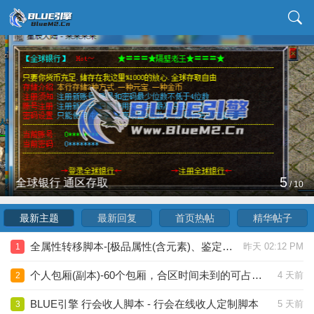
5
全球银行 通区存取
/
10
最新主题
最新回复
首页热帖
精华帖子
全属性转移脚本-[极品属性(含元素)、鉴定属性，可分开转移，灵活选择]
昨天 02:12 PM
1
个人包厢(副本)-60个包厢，合区时间未到的可占领无主包厢
4 天前
2
BLUE引擎 行会收人脚本 - 行会在线收人定制脚本
5 天前
3