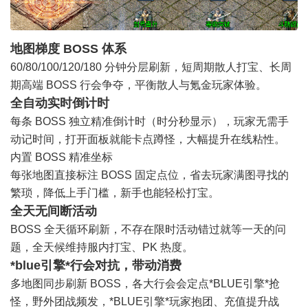
地图
梯度 BOSS 体系
60/80/100/120/180 分钟分层刷新，短周期散人打宝、长周
期高端 BOSS 行会争夺，平衡散人与氪金玩家体验。
全自动实时倒计时
每条 BOSS 独立精准倒计时（时分秒显示），玩家无需手
动记时间，打开面板就能卡点蹲怪，大幅提升在线粘性。
内置 BOSS 精准坐标
每张地图直接标注 BOSS 固定点位，省去玩家满图寻找的
繁琐，降低上手门槛，新手也能轻松打宝。
全天无间断活动
BOSS 全天循环刷新，不存在限时活动错过就等一天的
问
题
，全天候维持服内打宝、PK 热度。
*
blue引擎
*行会对抗，带动消费
多地图同步刷新 BOSS，各大行会会定点*
BLUE引擎
*抢
怪，野外团战频发，*BLUE
引擎
*玩家抱团、
充值
提升战