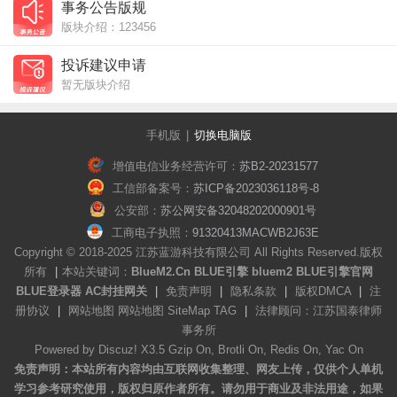
事务公告版规
版块介绍：123456
投诉建议申请
暂无版块介绍
手机版
|
切换电脑版
增值电信业务经营许可：
苏B2-20231577
工信部备案号：
苏ICP备2023036118号-8
公安部：
苏公网安备32048202000901号
工商电子执照：
91320413MACWB2J63E
Copyright © 2018-2025 江苏蓝游科技有限公司 All Rights Reserved.版权
所有
|
本站关键词：
BlueM2.Cn
BLUE引擎
bluem2
BLUE引擎官网
BLUE登录器
AC封挂网关
|
免责声明
|
隐私条款
|
版权DMCA
|
注
册协议
|
网站地图
网站地图
SiteMap
TAG
|
法律顾问：江苏国泰律师
事务所
Powered by
Discuz!
X3.5 Gzip On, Brotli On, Redis On, Yac On
免责声明：本站所有内容均由互联网收集整理、网友上传，仅供个人单机
学习参考研究使用，版权归原作者所有。请勿用于商业及非法用途，如果