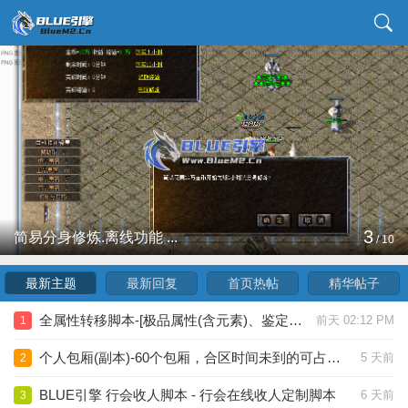
3
简易分身修炼.离线功能 ...
/
10
最新主题
最新回复
首页热帖
精华帖子
全属性转移脚本-[极品属性(含元素)、鉴定属性，可分开转移，灵活选择]
前天 02:12 PM
1
个人包厢(副本)-60个包厢，合区时间未到的可占领无主包厢
5 天前
2
BLUE引擎 行会收人脚本 - 行会在线收人定制脚本
6 天前
3