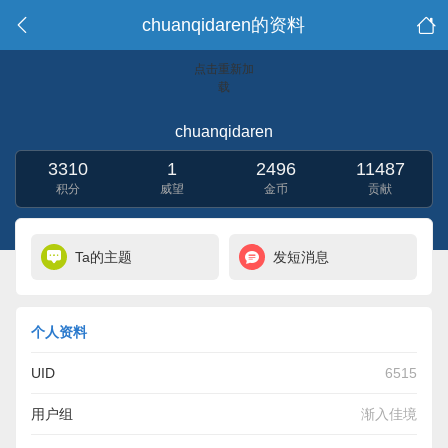
chuanqidaren的资料
点击重新加
载
chuanqidaren
3310
1
2496
11487
积分
威望
金币
贡献
Ta的主题
发短消息
个人资料
UID
6515
用户组
渐入佳境