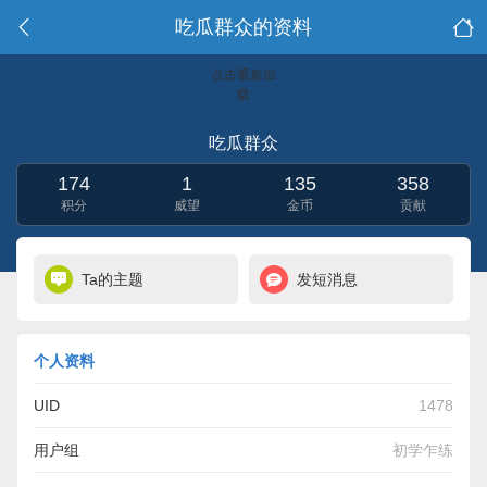
吃瓜群众的资料
点击重新加
载
吃瓜群众
174
1
135
358
积分
威望
金币
贡献
Ta的主题
发短消息
个人资料
UID
1478
用户组
初学乍练