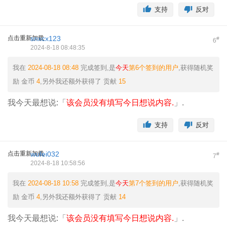
支持
反对
点击重新加载
snxcx123
#
6
2024-8-18 08:48:35
我在
2024-08-18 08:48
完成签到,是
今天
第6个签到的用户
,获得随机奖
励
金币
4
,另外我还额外获得了
贡献
15
我今天最想说:「
该会员没有填写今日想说内容.
」.
支持
反对
点击重新加载
wufei032
#
7
2024-8-18 10:58:56
我在
2024-08-18 10:58
完成签到,是
今天
第7个签到的用户
,获得随机奖
励
金币
4
,另外我还额外获得了
贡献
14
我今天最想说:「
该会员没有填写今日想说内容.
」.