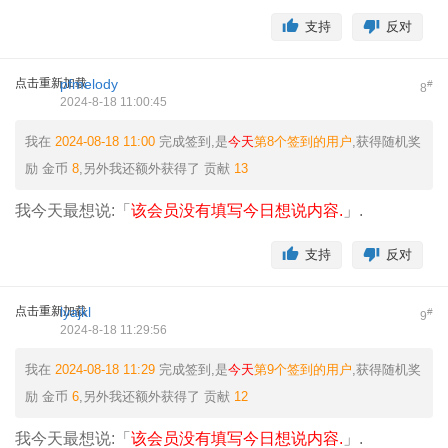
支持
反对
点击重新加载
pfmelody
#
8
2024-8-18 11:00:45
我在
2024-08-18 11:00
完成签到,是
今天
第8个签到的用户
,获得随机奖
励
金币
8
,另外我还额外获得了
贡献
13
我今天最想说:「
该会员没有填写今日想说内容.
」.
支持
反对
点击重新加载
lyajkl
#
9
2024-8-18 11:29:56
我在
2024-08-18 11:29
完成签到,是
今天
第9个签到的用户
,获得随机奖
励
金币
6
,另外我还额外获得了
贡献
12
我今天最想说:「
该会员没有填写今日想说内容.
」.