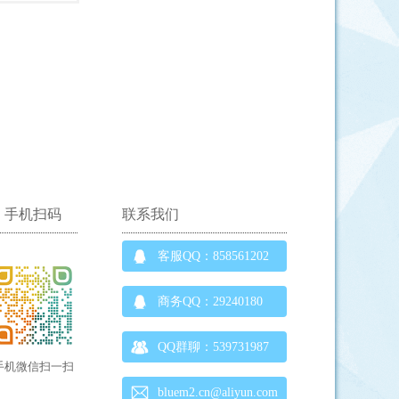
手机扫码
联系我们
客服QQ：858561202
商务QQ：29240180
QQ群聊：539731987
手机微信扫一扫
bluem2.cn@aliyun.com