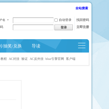
全站搜索
自动登录
找回密码
户名
码
立即注册
登录
到/抽奖/兑换
导读
捷导
航
教程
AC封挂
验证
AC反外挂
blue引擎官网
客户端