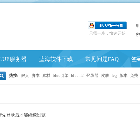
用
只需一步，快速开始
密
LUE服务器
蓝海软件下载
常见问题FAQ
签
热搜:
假人
脚本
素材
blue引擎
bluem2
登录器
皮肤
leg
版本
免费
搜
索
请先登录后才能继续浏览
.