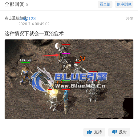
全部回复
看全部
倒序浏览
5
点击重新加载
flzt@123
沙发
2026-7-4 00:49:02
这种情况下就会一直治愈术
支持
反对