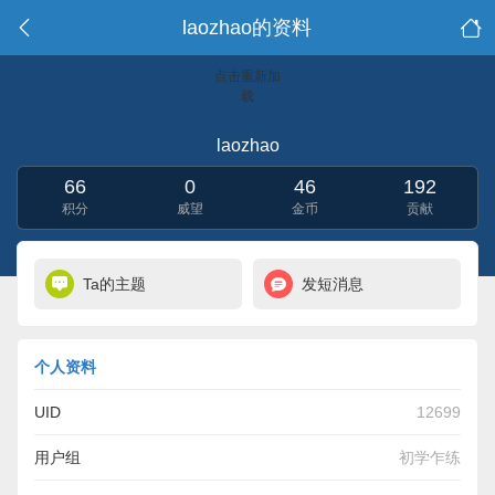
laozhao的资料
点击重新加
载
laozhao
66
0
46
192
积分
威望
金币
贡献
Ta的主题
发短消息
个人资料
UID
12699
用户组
初学乍练