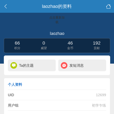
laozhao的资料
点击重新加
载
laozhao
66
0
46
192
积分
威望
金币
贡献
Ta的主题
发短消息
个人资料
UID
12699
用户组
初学乍练