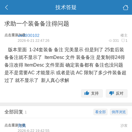
技术答疑
求助一个装备备注得问题
点击重新加载
we3930102
楼主
2026-6-21 22:47:26
331
1
版本
里面 1-24
套装
备 备注 完美显示 但是到了 25套后装
备备注就不显示了 ItemDesc 文件 装备备注 是复制得24得
备注改得 ItemDesc 文件里面 确定装备都有 备注也没
问题
是不是需要AC 才能显示 或者是说 AC 限制了多少件装备超
过了 就不显示了 新人真心求解
支持
反对
全部回复
看全部
倒序浏览
1
点击重新加载
完美
沙发
2026-6-22 19:42:55