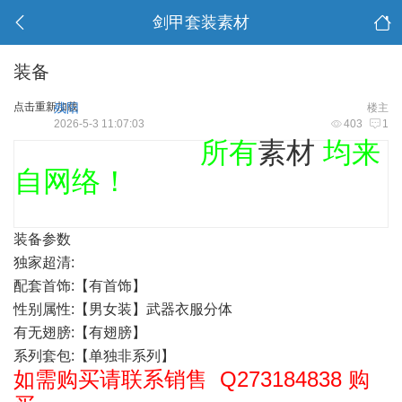
剑甲套装素材
装备
点击重新加载
残阳
楼主
2026-5-3 11:07:03
403
1
所有
素材
均来
自网络！
装备参数
独家超清:
配套
首饰
:【有首饰】
性别属性:【男女装】
武器
衣服
分体
有无翅膀:【有翅膀】
系列套包:【单独非系列】
如需购买请联系销售 Q273184838 购