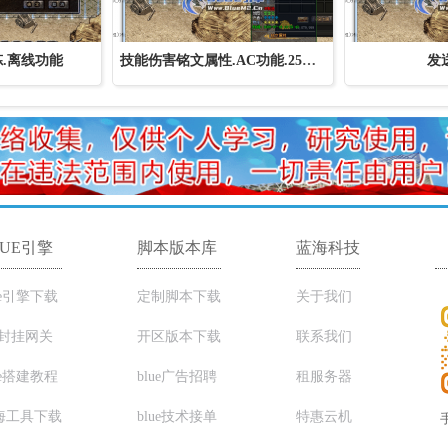
.离线功能
技能伤害铭文属性.AC功能.25及以上引擎使用
发
LUE引擎
脚本版本库
蓝海科技
ue引擎下载
定制脚本下载
关于我们
C封挂网关
开区版本下载
联系我们
ue搭建教程
blue广告招聘
租服务器
海工具下载
blue技术接单
特惠云机