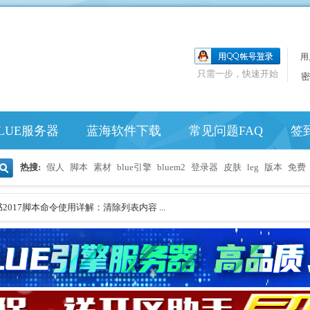
用
只需一步，快速开始
密
LUE服务器
蓝海软件下载
常见问题FAQ
签
热搜:
假人
脚本
素材
blue引擎
bluem2
登录器
皮肤
leg
版本
免费
搜
2017脚本命令使用详解：清除列表内容 ...
索