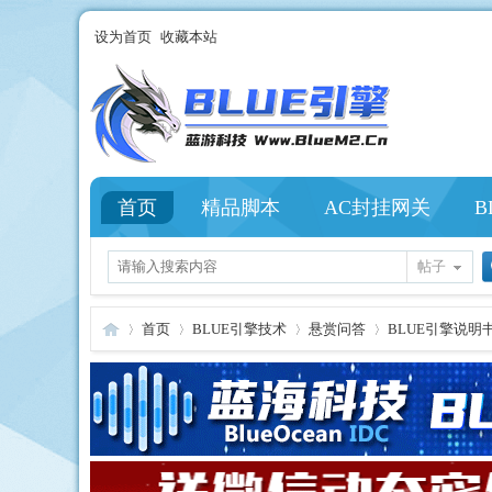
设为首页
收藏本站
首页
精品脚本
AC封挂网关
B
帖子
首页
BLUE引擎技术
悬赏问答
BLUE引擎说明书
Bl
»
›
›
›