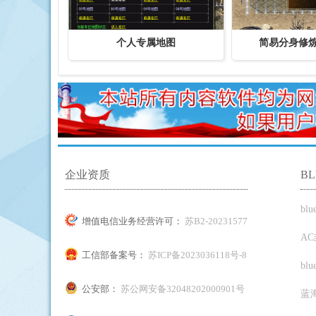
个人专属地图
简易分身修炼
企业资质
B
bl
增值电信业务经营许可：
苏B2-20231577
A
工信部备案号：
苏ICP备2023036118号-8
bl
公安部：
苏公网安备32048202000901号
蓝