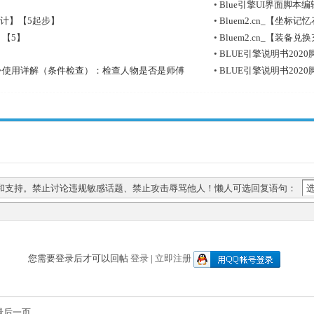
•
Blue引擎UI界面脚
耗统计】【5起步】
•
Bluem2.cn_【坐标记
】【5】
•
Bluem2.cn_【装备兑
】
•
BLUE引擎说明书20
本命令使用详解（条件检查）：检查人物是否是师傅
•
BLUE引擎说明书20
和支持。禁止讨论违规敏感话题、禁止攻击辱骂他人！懒人可选回复语句：
您需要登录后才可以回帖
登录
|
立即注册
最后一页