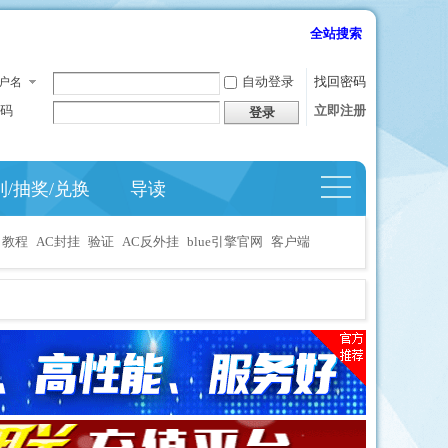
全站搜索
自动登录
找回密码
户名
码
立即注册
登录
到/抽奖/兑换
导读
捷导
航
教程
AC封挂
验证
AC反外挂
blue引擎官网
客户端