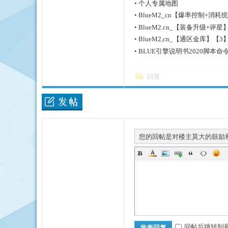
•
个人专属地图
•
BlueM2_cn【爆率控制+消
•
BlueM2.cn_【装备升级+评星
•
BlueM2,cn_【通区金库】【3
•
BLUE引擎说明书2020脚
回复
您的回帖是对楼主莫大的鼓励
回帖后跳转到
发表回复