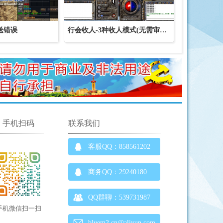
送错误
行会收人-3种收人模式(无需审批、即时审批
手机扫码
联系我们
客服QQ：858561202
商务QQ：29240180
QQ群聊：539731987
手机微信扫一扫
bluem2.cn@aliyun.com