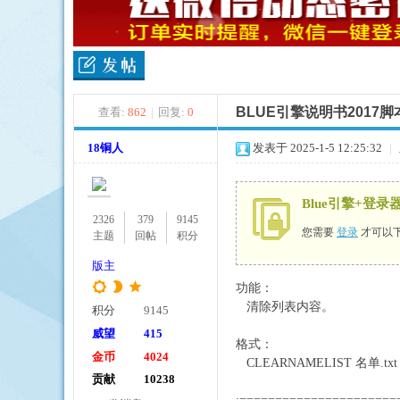
BLUE引擎说明书201
查看:
862
|
回复:
0
ue
18铜人
发表于 2025-1-5 12:25:32
|
Blue引擎+登
2326
379
9145
您需要
登录
才可以
主题
回帖
积分
版主
功能：
引
清除列表内容。
积分
9145
威望
415
格式：
金币
4024
CLEARNAMELIST 名单.txt
贡献
10238