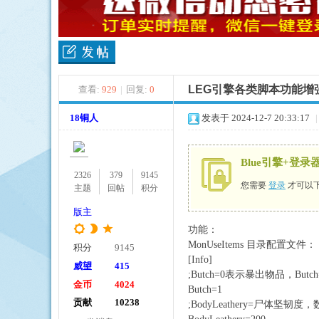
LEG引擎各类脚本功能增
查看:
929
|
回复:
0
ue
18铜人
发表于 2024-12-7 20:33:17
|
Blue引擎+登
2326
379
9145
您需要
登录
才可以
主题
回帖
积分
版主
功能：
引
MonUseItems 目录配置文件：
积分
9145
[Info]
威望
415
;Butch=0表示暴出物品，B
金币
4024
Butch=1
贡献
10238
;BodyLeathery=尸