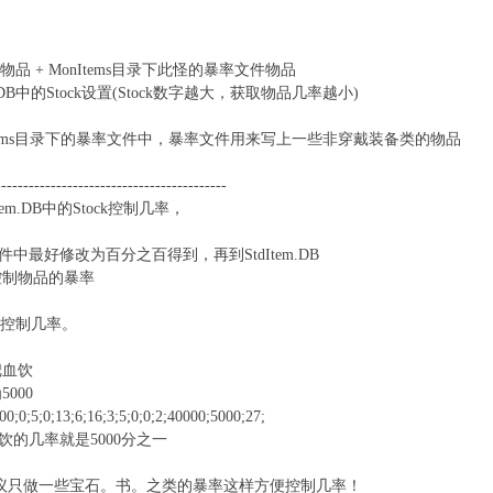
品 + MonItems目录下此怪的暴率文件物品
.DB中的Stock设置(Stock数字越大，获取物品几率越小)
tems目录下的暴率文件中，暴率文件用来写上一些非穿戴装备类的物品
------------------------------------------
m.DB中的Stock控制几率，
最好修改为百分之百得到，再到StdItem.DB
好控制物品的暴率
k的值控制几率。
把血饮
000
0;0;5;0;13;6;16;3;5;0;0;2;40000;5000;27;
的几率就是5000分之一
率 建议只做一些宝石。书。之类的暴率这样方便控制几率！