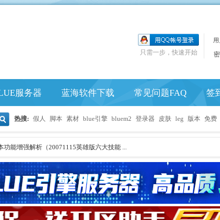
用
只需一步，快速开始
密
LUE服务器
蓝海软件下载
常见问题FAQ
签
热搜:
假人
脚本
素材
blue引擎
bluem2
登录器
皮肤
leg
版本
免费
搜
功能增强解析（20071115英雄版六大技能 ...
索