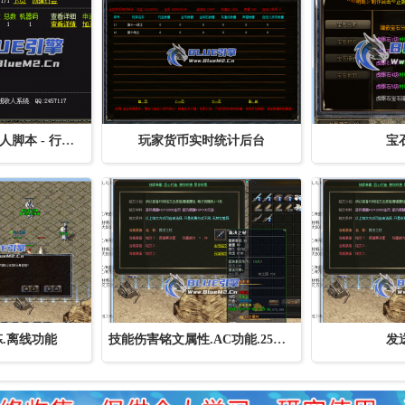
BLUE引擎 行会收人脚本 - 行会在线收人定制
玩家货币实时统计后台
宝
.离线功能
技能伤害铭文属性.AC功能.25及以上引擎使用
发