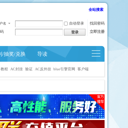
全站搜索
自动登录
找回密码
户名
码
立即注册
登录
到/抽奖/兑换
导读
捷导
航
教程
AC封挂
验证
AC反外挂
blue引擎官网
客户端