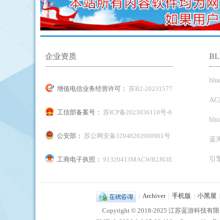
企业资质
B
bl
增值电信业务经营许可：
苏B2-20231577
A
工信部备案号：
苏ICP备2023036118号-8
bl
公安部：
苏公网安备32048202000901号
蓝
引
工商电子执照：
91320413MACWB2J63E
|
Archiver
|
手机版
|
小黑屋
Copyright © 2018-2025 江苏蓝游科技有限公