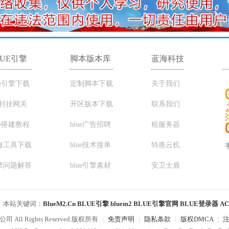
LUE引擎
脚本版本库
蓝海科技
ue引擎下载
定制脚本下载
关于我们
C封挂网关
开区版本下载
联系我们
ue搭建教程
blue广告招聘
租服务器
海工具下载
blue技术接单
特惠云机
擎问题解答
blue引擎素材
安卫士盾
|
本站关键词：
BlueM2.Cn
BLUE引擎
bluem2
BLUE引擎官网
BLUE登录器
A
司 All Rights Reserved.版权所有
|
免责声明
|
隐私条款
|
版权DMCA
|