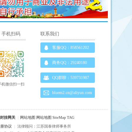
手机扫码
联系我们
客服QQ：858561202
商务QQ：29240180
QQ群聊：539731987
手机微信扫一扫
bluem2.cn@aliyun.com
C封挂网关
|
网站地图
网站地图
SiteMap
TAG
注册协议
|
法律顾问：江苏国泰律师事务所