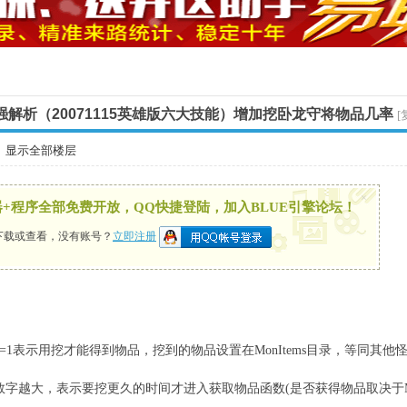
强解析（20071115英雄版六大技能）增加挖卧龙守将物品几率
[
显示全部楼层
×
录器+程序全部免费开放，QQ快捷登陆，加入BLUE引擎论坛！
下载或查看，没有账号？
立即注册
utch=1表示用挖才能得到物品，挖到的物品设置在MonItems目录，等同其他
体坚韧度，数字越大，表示要挖更久的时间才进入获取物品函数(是否获得物品取决于M