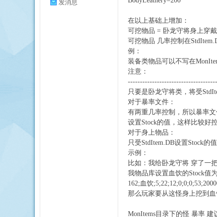
BodyLeathery=200
发消息
在以上基础上增加：
可挖物品 = 卧龙守将身上穿戴物
可挖物品 几率控制在StdItem
擎
例：
装备类物品可以不写在MonI
注意：
------------------------------------
只要是卧龙守将类，将受StdIte
对于暴率文件：
有两重几率控制，所以暴率文件中
设置Stock的值，这样比较
对于身上物品：
只受StdItem.DB设置Stoc
示例：
比如：我给卧龙守将 穿了一
我物品库设置血饮的Stock值为5
162;血饮;5;22;12;0;0;0;53;20000
那么玩家要从这怪身上挖到血饮
MonItems目录下的怪 暴