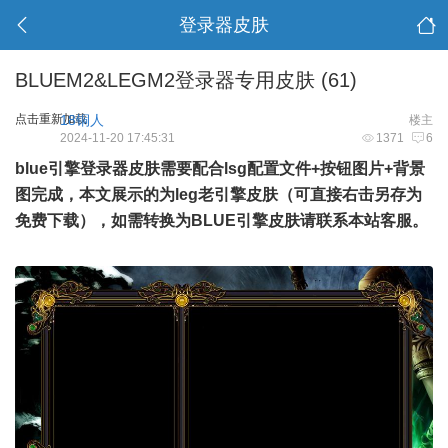
登录器皮肤
BLUEM2&LEGM2登录器专用皮肤 (61)
点击重新加载
18铜人
楼主
2024-11-20 17:45:31
1371
6
blue引擎
登录器
皮肤
需要配合lsg配置文件+按钮图片+背景
图完成，本文展示的为leg老
引擎
皮肤（可直接右击另存为
免费
下载
），如需转换为
BLUE引擎
皮肤请联系本站
客服
。