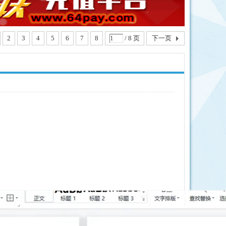
2
3
4
5
6
7
8
/ 8 页
下一页