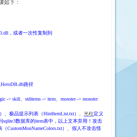
，步骤如下：
te3.dll，或者一次性复制到
eroDB.db路径
tditems -> item、monster -> monster
txt）、极品提示列表（HintItemList.txt）、
光柱
定义
到
sqlite3数据库的item表中，以上文本弃用！
攻击
表（
CustomMonNameColors.txt）、假人不攻击怪