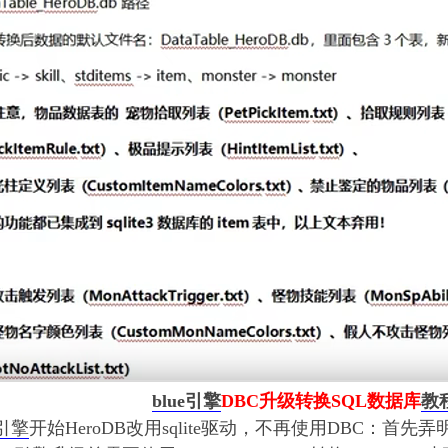
blue引擎
DBC升级转换SQL数据库
教
引擎
开始HeroDB改用sqlite驱动，不再使用DBC：
首先弄