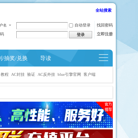
全站搜索
自动登录
找回密码
户名
码
立即注册
登录
到/抽奖/兑换
导读
捷导
航
教程
AC封挂
验证
AC反外挂
blue引擎官网
客户端