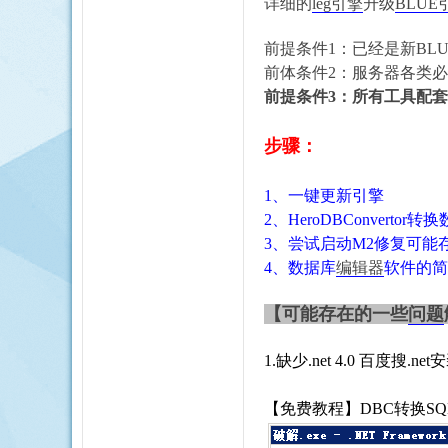
详细的
leg引擎
升级
BLUE
前提条件
1：已经是新BL
前体条件
2：服务器各类必备环
前提条件
3：所有工具配套
步骤：
1、
一键更新引擎
2、
HeroDBConvertor转
3、
尝试启动
M2修复可能
4、
数据库
编辑器
软件的简
【可能存在的一些
问题
1.缺少
.net 4.0 百度搜
【免费教程】DBC转换S