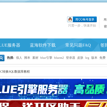
用
只需一步，快速开始
密
LUE服务器
蓝海软件下载
常见问题FAQ
签
热搜:
假人
脚本
素材
blue引擎
bluem2
登录器
皮肤
leg
版本
免费
搜
C转换SQL数据库教程
索