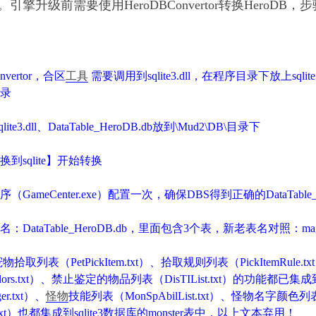
。引擎
升级前需要使用
HeroDBConvertor转换HeroDB
nvertor，合区
工具
需要调用到sqlite3.dll，在程序目录下放上sqli
目录
lite3.dll、DataTable_HeroDB.db放到\Mud2\DB\目录下
到sqlite】开始转换
meCenter.exe）配置一次，确保DBS得到正确的DataTable_H
able_HeroDB.db，里面包含3个表，新老表名对照：magic -> skill、s
宠物拾取列表（
PetPickItem.txt）、拾取规则列表（PickItemRule.
Colors.txt）、禁止鉴定的物品列表（DisTIList.txt）
的功能都已集成
ger.txt）、
怪物
技能列表（MonSpAbilList.txt）、
怪物名字颜色列
xt）
也都集成到
sqlite3数据库的monster表中，以上文本弃用！