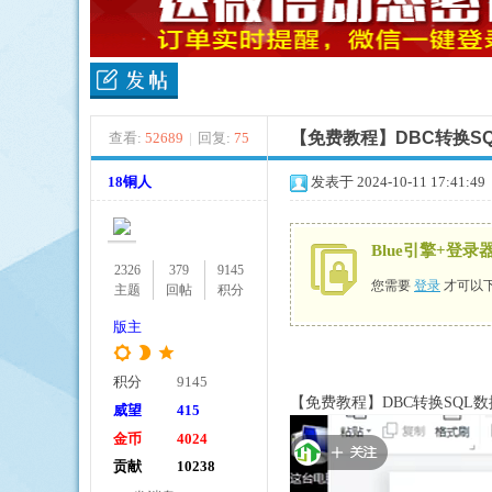
【免费教程】DBC转换S
查看:
52689
|
回复:
75
ue
18铜人
发表于 2024-10-11 17:41:49
Blue引擎+登
2326
379
9145
您需要
登录
才可以
主题
回帖
积分
版主
引
积分
9145
【免费教程】DBC转换SQL
威望
415
金币
4024
贡献
10238