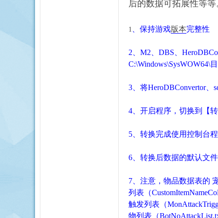
后的数据可拓展性等等
、保持游戏
版本
完整性
1
2、M2、DBS、HeroDBCo
C:\Windows\SysWOW64\
3、将HeroDBConvertor、sq
4、开启程序，切换到【转换
5、转换完成使用控制台程序（Ga
6、转换后数据的默认文件名：DataT
7、
注意，物品数据表的
列表（
CustomItemName
触发列表（
MonAttackTrig
物列表（BotNoAttackList.t