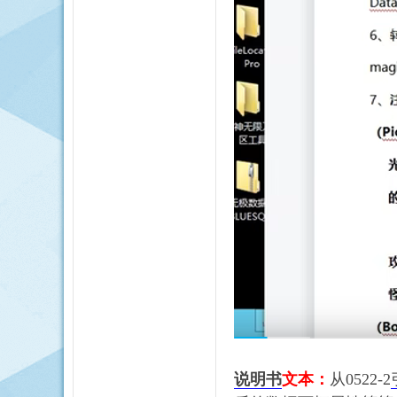
说明书
文本：
从
0522-2