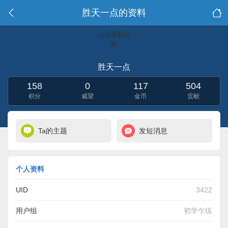
胜天一点的资料
点击重新加
载
胜天一点
158
0
117
504
积分
威望
金币
贡献
Ta的主题
发短消息
个人资料
UID
3422
用户组
初学乍练