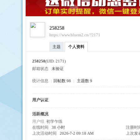
258258
https://www.bluem2.cn/?2171
ue
主题
个人资料
258258
(UID: 2171)
邮箱状态
未验证
统计信息
|
回帖数 98
|
主题数 9
用户认证
引
活跃概况
用户组
初学乍练
在线时间
38 小时
注册时
上次活动时间
2026-7-2 09:18 AM
上次发