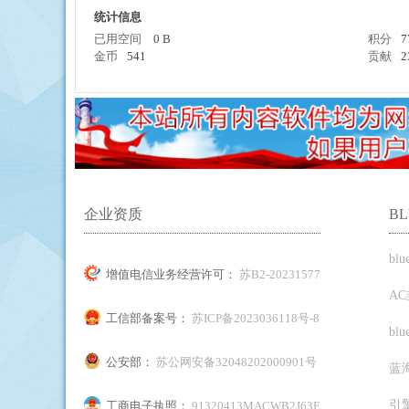
统计信息
已用空间
0 B
积分
7
金币
541
贡献
2
擎
企业资质
B
bl
增值电信业务经营许可：
苏B2-20231577
A
工信部备案号：
苏ICP备2023036118号-8
bl
公安部：
苏公网安备32048202000901号
蓝
引
工商电子执照：
91320413MACWB2J63E