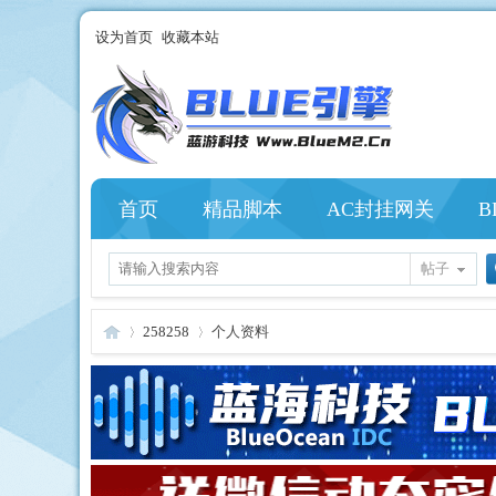
设为首页
收藏本站
首页
精品脚本
AC封挂网关
B
帖子
258258
个人资料
Bl
›
›