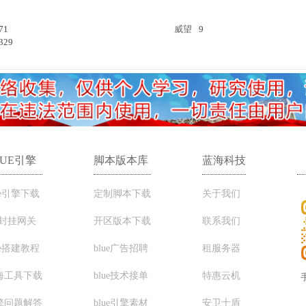
71
威望
9
329
LUE引擎
脚本版本库
蓝海科技
ue引擎下载
定制脚本下载
关于我们
C封挂网关
开区版本下载
联系我们
ue搭建教程
blue广告招聘
租服务器
海工具下载
blue技术接单
特惠云机
擎问题解答
blue引擎素材
安卫士盾