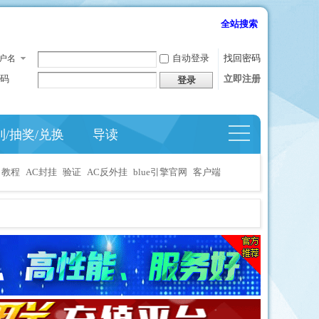
全站搜索
自动登录
找回密码
户名
码
立即注册
登录
到/抽奖/兑换
导读
捷导
航
教程
AC封挂
验证
AC反外挂
blue引擎官网
客户端