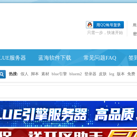
用
只需一步，快速开始
密
LUE服务器
蓝海软件下载
常见问题FAQ
签
热搜:
假人
脚本
素材
blue引擎
bluem2
登录器
皮肤
leg
版本
免费
搜
索