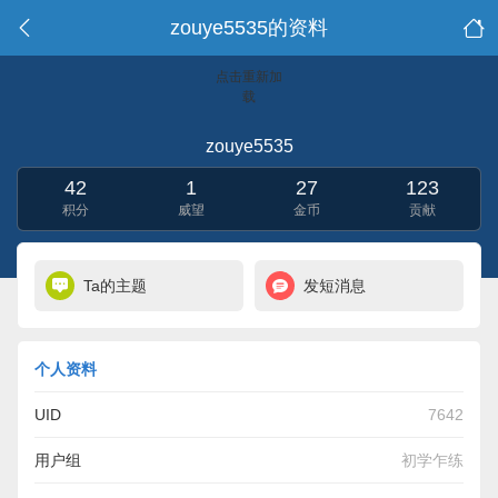
zouye5535的资料
点击重新加
载
zouye5535
42
1
27
123
积分
威望
金币
贡献
Ta的主题
发短消息
个人资料
UID
7642
用户组
初学乍练