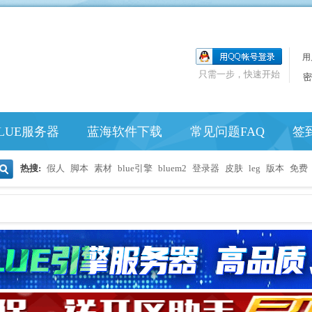
用
只需一步，快速开始
密
LUE服务器
蓝海软件下载
常见问题FAQ
签
热搜:
假人
脚本
素材
blue引擎
bluem2
登录器
皮肤
leg
版本
免费
搜
索