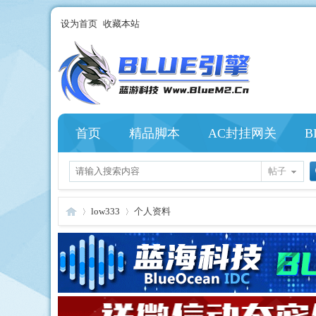
设为首页
收藏本站
首页
精品脚本
AC封挂网关
B
帖子
low333
个人资料
Bl
›
›