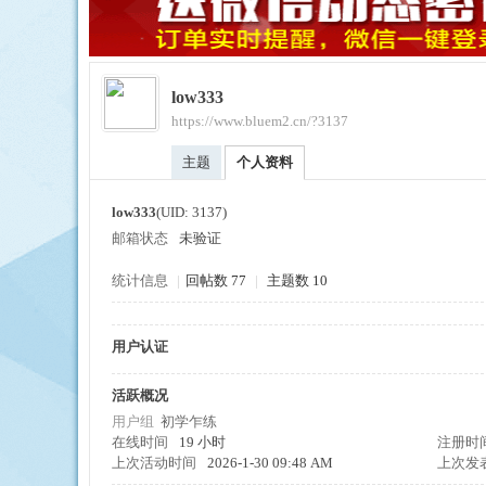
low333
https://www.bluem2.cn/?3137
ue
主题
个人资料
low333
(UID: 3137)
邮箱状态
未验证
统计信息
|
回帖数 77
|
主题数 10
用户认证
引
活跃概况
用户组
初学乍练
在线时间
19 小时
注册时
上次活动时间
2026-1-30 09:48 AM
上次发