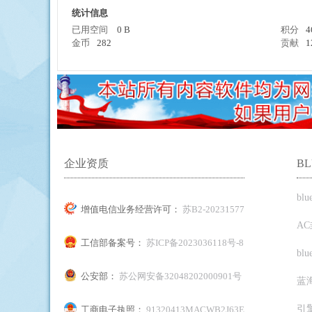
统计信息
已用空间
0 B
积分
4
金币
282
贡献
1
擎
企业资质
B
bl
增值电信业务经营许可：
苏B2-20231577
A
工信部备案号：
苏ICP备2023036118号-8
bl
公安部：
苏公网安备32048202000901号
蓝
引
工商电子执照：
91320413MACWB2J63E