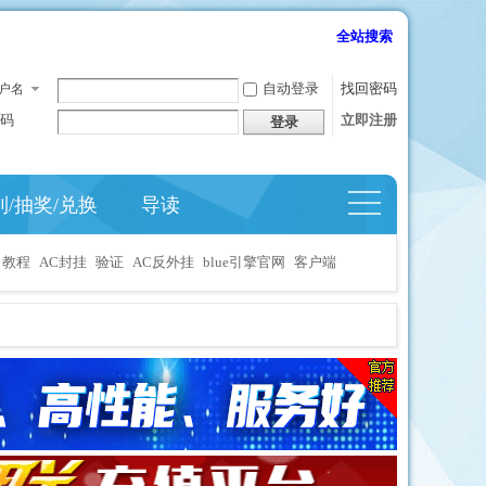
全站搜索
自动登录
找回密码
户名
码
立即注册
登录
到/抽奖/兑换
导读
捷导
航
教程
AC封挂
验证
AC反外挂
blue引擎官网
客户端