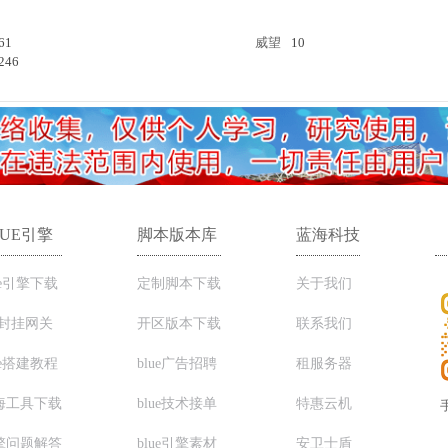
61
威望
10
246
LUE引擎
脚本版本库
蓝海科技
ue引擎下载
定制脚本下载
关于我们
C封挂网关
开区版本下载
联系我们
ue搭建教程
blue广告招聘
租服务器
海工具下载
blue技术接单
特惠云机
擎问题解答
blue引擎素材
安卫士盾