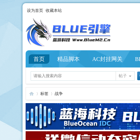
设为首页
收藏本站
首页
精品脚本
AC封挂网关
B
帖子
标签
战争
Bl
›
›