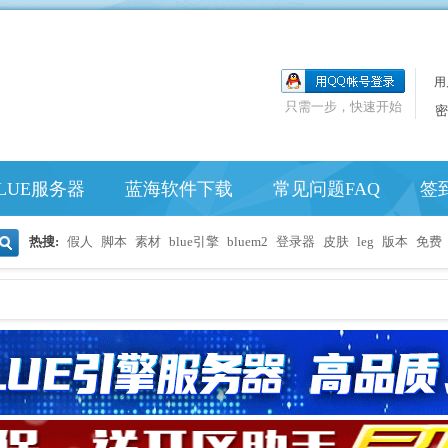
用
只需一步，快速开始
密
LUE服务器
蓝海软件下载
常见问题FAQ
签
热搜:
假人
脚本
素材
blue引擎
bluem2
登录器
皮肤
leg
版本
免费
搜
索