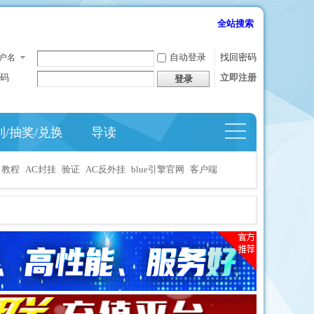
全站搜索
自动登录
找回密码
户名
码
立即注册
登录
到/抽奖/兑换
导读
捷导
航
教程
AC封挂
验证
AC反外挂
blue引擎官网
客户端