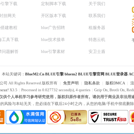
ue引擎下载
定制脚本下载
关于我们
C封挂网关
开区版本下载
联系我们
ue搭建教程
blue广告招聘
租服务器
海工具下载
blue技术接单
特惠云机
擎问题解答
blue引擎素材
安卫士盾
|
本站关键词：
BlueM2.Cn
BLUE引擎
bluem2
BLUE引擎官网
BLUE登录器
A
司 All Rights Reserved.版权所有
|
免责声明
|
隐私条款
|
版权DMCA
|
scuz!
X3.5
|
Processed in 0.027732 second(s), 4 queries
|
Gzip On, Brotli On, Red
仅供个人单机学习参考研究使用，版权归原作者所有。请勿用于商业及非法用
的风险与本站无关，您必须在下载后24小时之内，从您的电脑/手机中彻底删