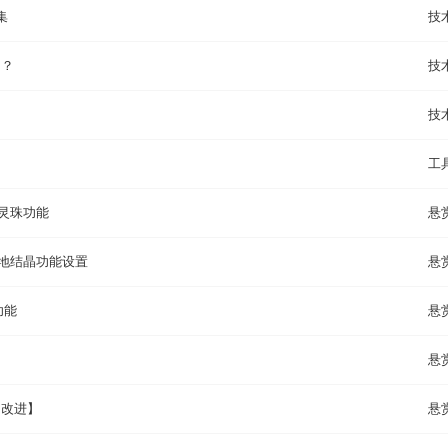
集
技
了？
技
技
工
聚灵珠功能
悬
）天地结晶功能设置
悬
功能
悬
悬
【改进】
悬