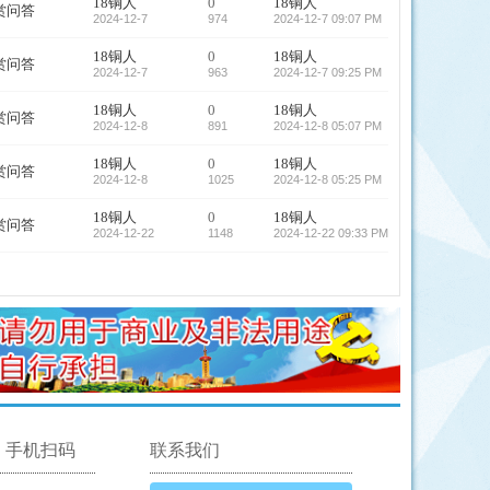
18铜人
0
18铜人
赏问答
2024-12-7
974
2024-12-7 09:07 PM
18铜人
0
18铜人
赏问答
2024-12-7
963
2024-12-7 09:25 PM
18铜人
0
18铜人
赏问答
2024-12-8
891
2024-12-8 05:07 PM
18铜人
0
18铜人
赏问答
2024-12-8
1025
2024-12-8 05:25 PM
18铜人
0
18铜人
赏问答
2024-12-22
1148
2024-12-22 09:33 PM
手机扫码
联系我们