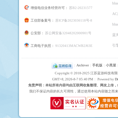
bl
增值电信业务经营许可：
苏B2-20231577
A
工信部备案号：
苏ICP备2023036118号-8
bl
公安部：
苏公网安备32048202000901号
蓝
引
工商电子执照：
91320413MACWB2J63E
|
Archiver
|
手机版
|
小黑屋
Copyright © 2018-2025 江苏蓝游科技有限公
GMT+8, 2026-8-7 05:40 PM
|
Powered by
Di
免责声明：本站所有内容均由互联网收集整理、网友上传，
我们不保证内容的长久可用性，通过使用本站内容随之而来