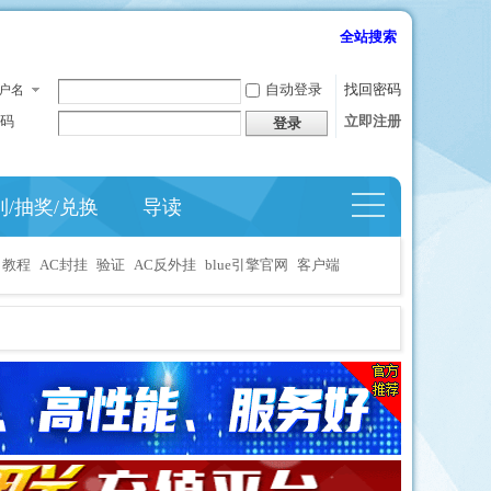
全站搜索
自动登录
找回密码
户名
码
立即注册
登录
到/抽奖/兑换
导读
捷导
航
教程
AC封挂
验证
AC反外挂
blue引擎官网
客户端