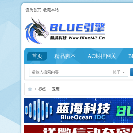
设为首页
收藏本站
首页
精品脚本
AC封挂网关
B
帖子
标签
玉璧
Bl
›
›