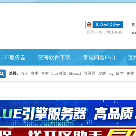
用
只需一步，快速开始
密
LUE服务器
蓝海软件下载
常见问题FAQ
签
热搜:
假人
脚本
素材
blue引擎
bluem2
登录器
皮肤
leg
版本
免费
搜
索