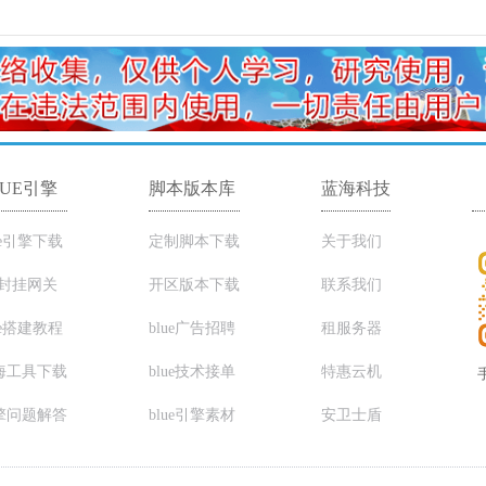
LUE引擎
脚本版本库
蓝海科技
ue引擎下载
定制脚本下载
关于我们
C封挂网关
开区版本下载
联系我们
ue搭建教程
blue广告招聘
租服务器
海工具下载
blue技术接单
特惠云机
擎问题解答
blue引擎素材
安卫士盾