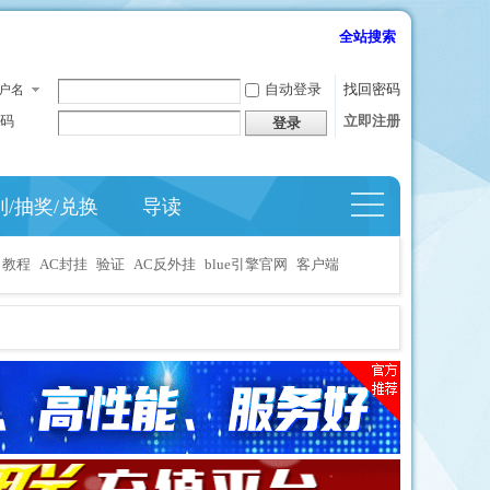
全站搜索
自动登录
找回密码
户名
码
立即注册
登录
到/抽奖/兑换
导读
捷导
航
教程
AC封挂
验证
AC反外挂
blue引擎官网
客户端