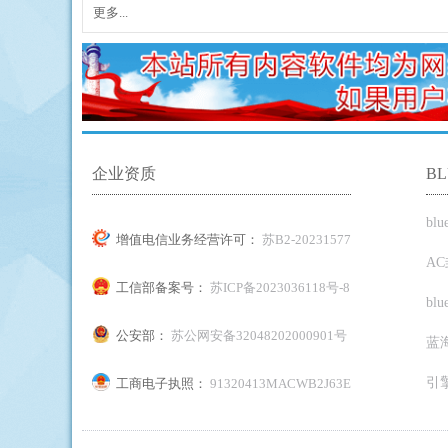
更多...
擎
企业资质
B
bl
增值电信业务经营许可：
苏B2-20231577
A
工信部备案号：
苏ICP备2023036118号-8
bl
公安部：
苏公网安备32048202000901号
蓝
引
工商电子执照：
91320413MACWB2J63E