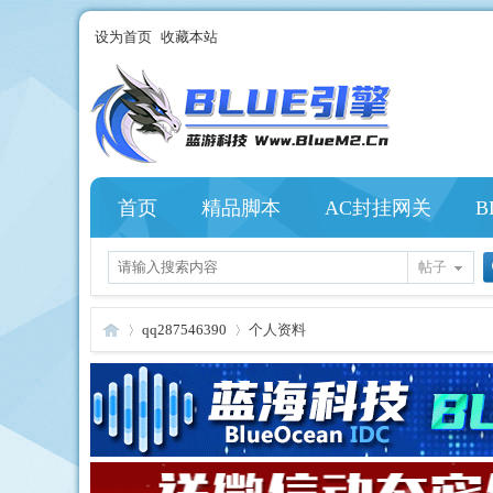
设为首页
收藏本站
首页
精品脚本
AC封挂网关
B
帖子
qq287546390
个人资料
Bl
›
›