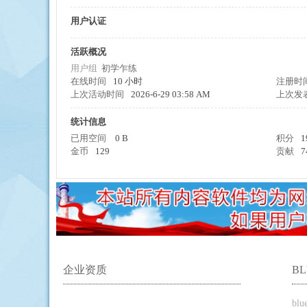
用户认证
活跃概况
擎
用户组
初学乍练
在线时间
10 小时
注册时
上次活动时间
2026-6-29 03:58 AM
上次发
统计信息
已用空间
0 B
积分
1
金币
129
贡献
7
企业资质
B
bl