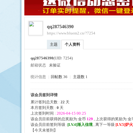
qq287546390
https://www.bluem2.cn/?7254
ue
主题
个人资料
qq287546390
(UID: 7254)
邮箱状态
未验证
统计信息
|
回帖数 36
|
主题数 1
该会员签到详情
引
累计签到总天数 :
22
天
本月签到天数 :
0
天
上次签到时间 :
2026-04-15 00:25
该会员目前获得的总奖励为:金币
129
, 上次获得的奖励为:金
该会员目前签到等级 :
[LV.4]渐入佳境
, 离下一等级
[LV.5]
【
今天未签到
】