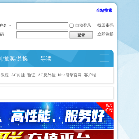
全站搜索
自动登录
找回密码
户名
码
立即注册
登录
到/抽奖/兑换
导读
捷导
航
教程
AC封挂
验证
AC反外挂
blue引擎官网
客户端