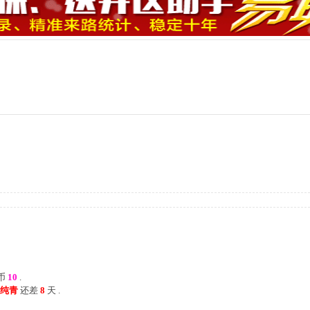
币
10
.
炉火纯青
还差
8
天 .