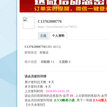
C13762000776
https://www.bluem2.cn/?4013
ue
主题
个人资料
C13762000776
(UID: 4013)
邮箱状态
未验证
统计信息
|
回帖数 13
|
主题数 0
该会员签到详情
引
累计签到总天数 :
9
天
本月签到天数 :
0
天
上次签到时间 :
2026-03-14 01:29
该会员目前获得的总奖励为:金币
50
, 上次获得的奖励为:金
该会员目前签到等级 :
[LV.3]略有小成
, 离下一等级
[LV.4]
【
今天未签到
】