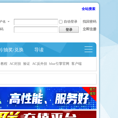
全站搜索
自动登录
找回密码
户名
码
立即注册
登录
到/抽奖/兑换
导读
捷导
航
教程
AC封挂
验证
AC反外挂
blue引擎官网
客户端