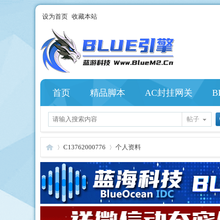
设为首页
收藏本站
首页
精品脚本
AC封挂网关
B
帖子
C13762000776
个人资料
Bl
›
›