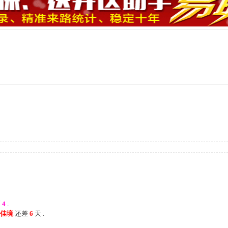
币
4
.
渐入佳境
还差
6
天 .