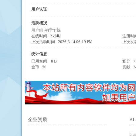
用户认证
活跃概况
擎
用户组
初学乍练
在线时间
2 小时
注册时
上次活动时间
2026-3-14 06:19 PM
上次发
统计信息
已用空间
0 B
积分
7
金币
50
贡献
2
企业资质
B
bl