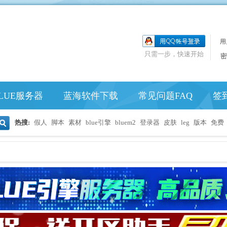
用
只需一步，快速开始
密
LUE服务器
蓝海软件下载
常见问题FAQ
签
热搜:
假人
脚本
素材
blue引擎
bluem2
登录器
皮肤
leg
版本
免费
搜
索