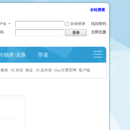
全站搜索
自动登录
找回密码
户名
码
立即注册
登录
到/抽奖/兑换
导读
捷导
航
教程
AC封挂
验证
AC反外挂
blue引擎官网
客户端