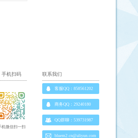
手机扫码
联系我们
客服QQ：858561202
商务QQ：29240180
QQ群聊：539731987
手机微信扫一扫
bluem2.cn@aliyun.com