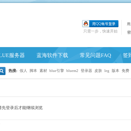
用
只需一步，快速开始
密
LUE服务器
蓝海软件下载
常见问题FAQ
签
热搜:
假人
脚本
素材
blue引擎
bluem2
登录器
皮肤
leg
版本
免费
搜
索
请先登录后才能继续浏览
.