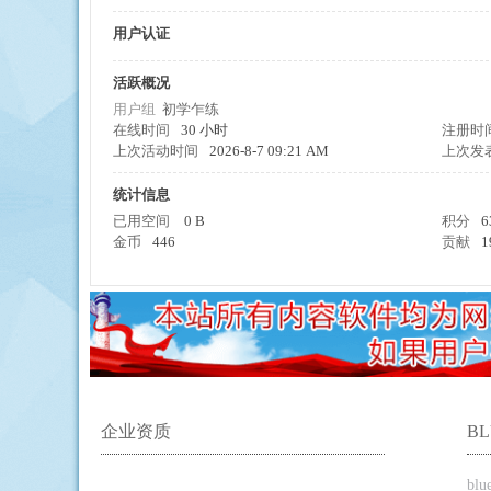
用户认证
活跃概况
擎
用户组
初学乍练
在线时间
30 小时
注册时
上次活动时间
2026-8-7 09:21 AM
上次发
统计信息
已用空间
0 B
积分
6
金币
446
贡献
1
企业资质
B
bl