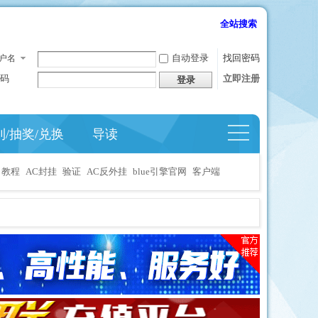
全站搜索
自动登录
找回密码
户名
码
立即注册
登录
到/抽奖/兑换
导读
捷导
航
教程
AC封挂
验证
AC反外挂
blue引擎官网
客户端