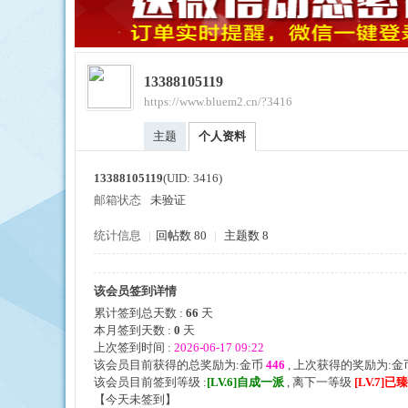
13388105119
https://www.bluem2.cn/?3416
ue
主题
个人资料
13388105119
(UID: 3416)
邮箱状态
未验证
统计信息
|
回帖数 80
|
主题数 8
该会员签到详情
引
累计签到总天数 :
66
天
本月签到天数 :
0
天
上次签到时间 :
2026-06-17 09:22
该会员目前获得的总奖励为:金币
446
, 上次获得的奖励为:金
该会员目前签到等级 :
[LV.6]自成一派
, 离下一等级
[LV.7]
【
今天未签到
】