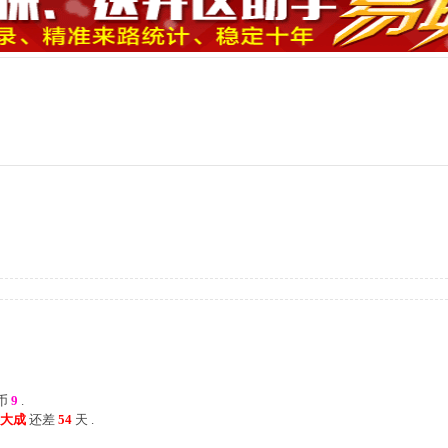
币
9
.
已臻大成
还差
54
天 .