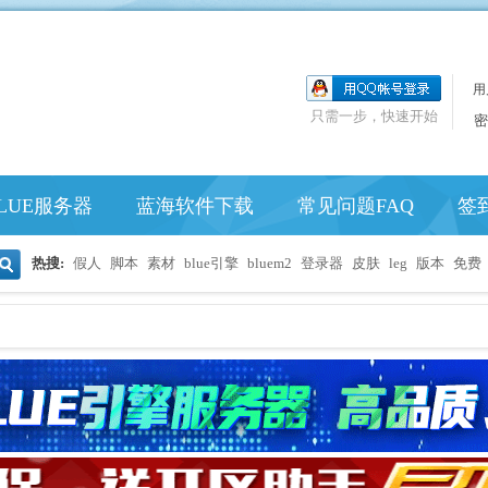
用
只需一步，快速开始
密
LUE服务器
蓝海软件下载
常见问题FAQ
签
热搜:
假人
脚本
素材
blue引擎
bluem2
登录器
皮肤
leg
版本
免费
搜
索