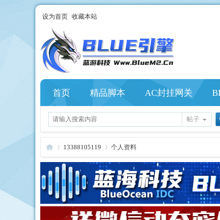
设为首页
收藏本站
首页
精品脚本
AC封挂网关
B
帖子
13388105119
个人资料
Bl
›
›