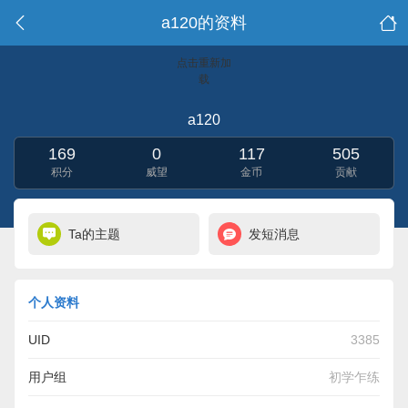
a120的资料
点击重新加
载
a120
169
0
117
505
积分
威望
金币
贡献
Ta的主题
发短消息
个人资料
UID
3385
用户组
初学乍练