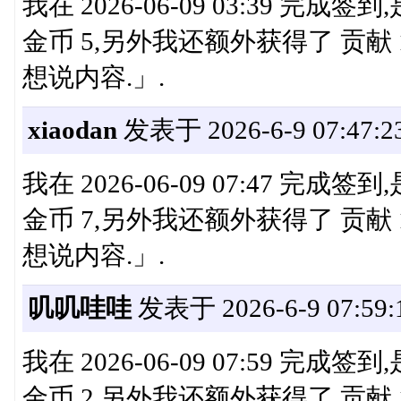
我在 2026-06-09 03:39 
金币 5,另外我还额外获得了 贡
想说内容.」.
xiaodan
发表于 2026-6-9 07:47:2
我在 2026-06-09 07:47 
金币 7,另外我还额外获得了 贡
想说内容.」.
叽叽哇哇
发表于 2026-6-9 07:59:
我在 2026-06-09 07:59 
金币 2,另外我还额外获得了 贡