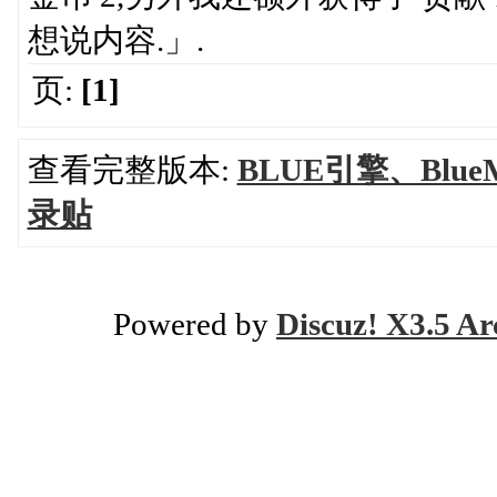
想说内容.」.
页:
[1]
查看完整版本:
BLUE引擎、Blu
录贴
Powered by
Discuz! X3.5 Ar