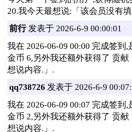
20.我今天最想说:「该会员没有填
前行
发表于 2026-6-9 00:00:01
我在 2026-06-09 00:00 
金币 6,另外我还额外获得了 贡
想说内容.」.
qq738726
发表于 2026-6-9 00:07:
我在 2026-06-09 00:07 
金币 2,另外我还额外获得了 贡
想说内容.」.