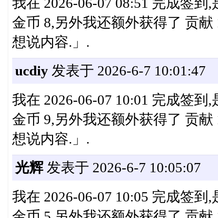
我在 2026-06-07 08:51 
金币 8,另外我还额外获得了 贡
想说内容.」.
ucdiy
发表于 2026-6-7 10:01:47
我在 2026-06-07 10:01 
金币 9,另外我还额外获得了 贡
想说内容.」.
光辉
发表于 2026-6-7 10:05:07
我在 2026-06-07 10:05 
金币 5,另外我还额外获得了 贡