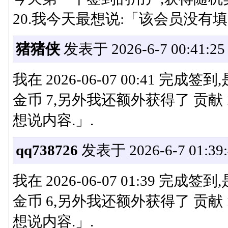
20.我今天最想说:「该会员没有填
猪猪侠
发表于 2026-6-7 00:41:25
我在 2026-06-07 00:41 
金币 7,另外我还额外获得了 贡
想说内容.」.
qq738726
发表于 2026-6-7 01:39:
我在 2026-06-07 01:39 
金币 6,另外我还额外获得了 贡
想说内容.」.