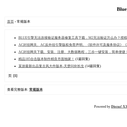
Blu
首页
› 常规版本
BLUE引擎无法连接验证服务器修复工具下载，M2无法验证怎么办？授
AC封挂网关、AC反外挂引擎版权免责声明。《软件许可及服务协议》
AC封挂网关下载、安装、注册、大数据教程，三步一键安装，简单便捷
精品185合击版本制作精良市面独家！
(1篇回复)
某游最新出品复古风大作版本-天楚问剑长生
(14篇回复)
页:
[1]
查看完整版本:
常规版本
Powered by
Discuz! X3