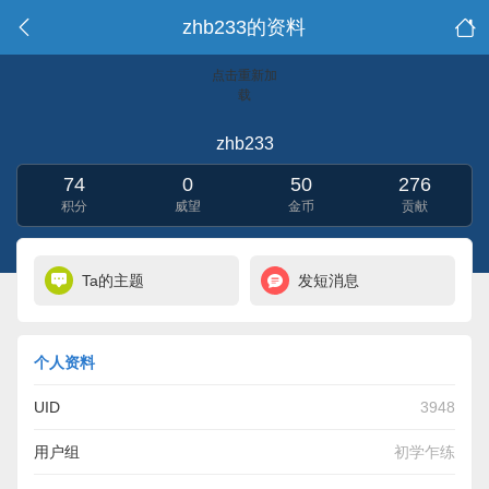
zhb233的资料
点击重新加
载
zhb233
74
0
50
276
积分
威望
金币
贡献
Ta的主题
发短消息
个人资料
UID
3948
用户组
初学乍练